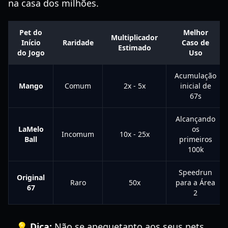
na casa dos milhões.
Pet do
Melhor
Multiplicador
Início
Raridade
Caso de
Estimado
do Jogo
Uso
Acumulação
Mango
Comum
2x - 5x
inicial de
67s
Alcançando
LaMelo
os
Incomum
10x - 25x
Ball
primeiros
100k
Speedrun
Original
Raro
50x
para a Área
67
2
💡 Dica:
Não se apeguetanto aos seus pets