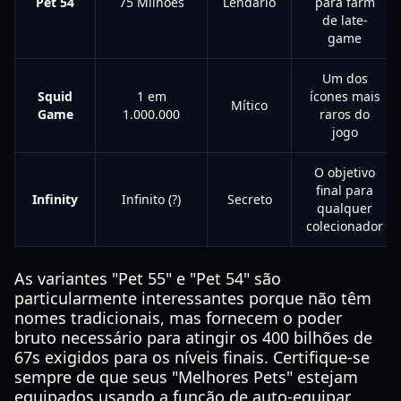
Pet 54
75 Milhões
Lendário
para farm
de late-
game
Um dos
Squid
1 em
ícones mais
Mítico
Game
1.000.000
raros do
jogo
O objetivo
final para
Infinity
Infinito (?)
Secreto
qualquer
colecionador
As variantes "Pet 55" e "Pet 54" são
particularmente interessantes porque não têm
nomes tradicionais, mas fornecem o poder
bruto necessário para atingir os 400 bilhões de
67s exigidos para os níveis finais. Certifique-se
sempre de que seus "Melhores Pets" estejam
equipados usando a função de auto-equipar,