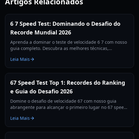
Artigos Relacionados
6 7 Speed Test: Dominando o Desafio do
Recorde Mundial 2026
Aprenda a dominar o teste de velocidade 6 7 com nosso
guia completo. Descubra as melhores técnicas,
estratégias de classificação e configurações de
Leia Mais
hardware para quebrar recordes.
67 Speed Test Top 1: Recordes do Ranking
e Guia do Desafio 2026
Domine o desafio de velocidade 67 com nosso guia
abrangente para alcançar o primeiro lugar no 67 speed
test. Aprenda dicas, requisitos de hardware e
Leia Mais
estratégias de ranking.