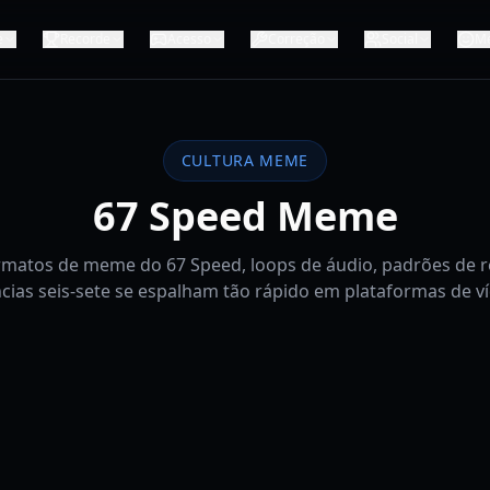
e
Recorde
Acesso
Correção
Social
M
CULTURA MEME
67 Speed Meme
rmatos de meme do 67 Speed, loops de áudio, padrões de r
ncias seis-sete se espalham tão rápido em plataformas de ví