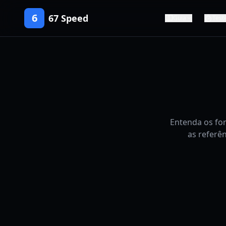
6
67 Speed
Guia
Test
Entenda os fo
as referê