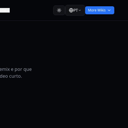
PT
eme
More Wikis
emix e por que
deo curto.