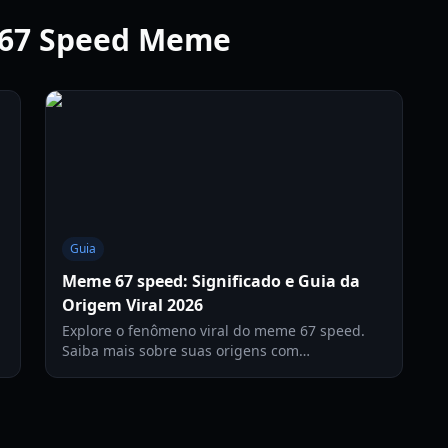
o 67 Speed Meme
Guia
Meme 67 speed: Significado e Guia da
Origem Viral 2026
Explore o fenômeno viral do meme 67 speed.
Saiba mais sobre suas origens com
iShowSpeed, seu impacto na cultura de
streaming e como ele permanece relevante em
2026.