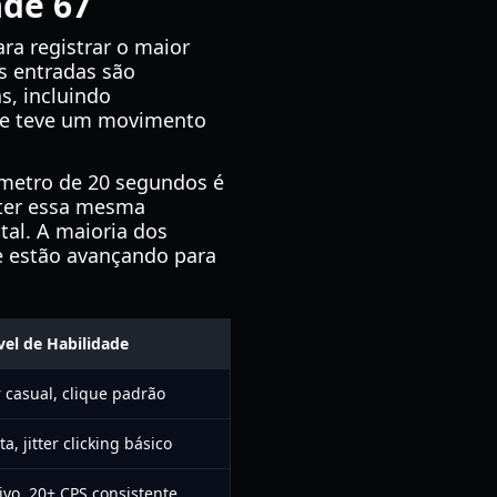
ade 67
ra registrar o maior
s entradas são
s, incluindo
 que teve um movimento
metro de 20 segundos é
nter essa mesma
tal. A maioria dos
e estão avançando para
vel de Habilidade
 casual, clique padrão
a, jitter clicking básico
vo, 20+ CPS consistente