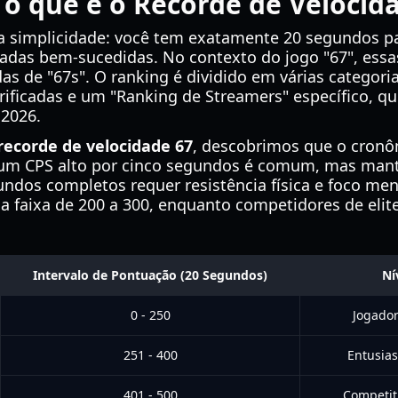
o que é o Recorde de Velocid
 a simplicidade: você tem exatamente 20 segundos pa
adas bem-sucedidas. No contexto do jogo "67", essa
 de "67s". O ranking é dividido em várias categoria
verificadas e um "Ranking de Streamers" específico,
 2026.
recorde de velocidade 67
, descobrimos que o cronô
er um CPS alto por cinco segundos é comum, mas ma
undos completos requer resistência física e foco men
a faixa de 200 a 300, enquanto competidores de elit
Intervalo de Pontuação (20 Segundos)
Ní
0 - 250
Jogador
251 - 400
Entusiast
401 - 500
Competiti