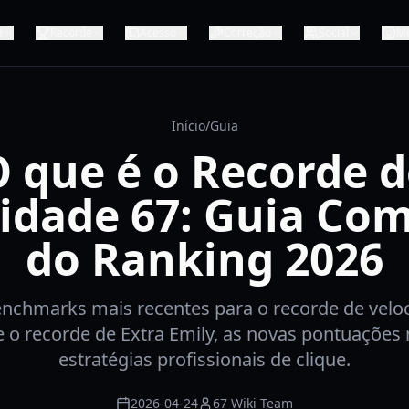
e
Recorde
Acesso
Correção
Social
M
Início
/
Guia
 que é o Recorde 
idade 67: Guia Co
do Ranking 2026
nchmarks mais recentes para o recorde de veloc
 o recorde de Extra Emily, as novas pontuaçõe
estratégias profissionais de clique.
2026-04-24
67 Wiki Team