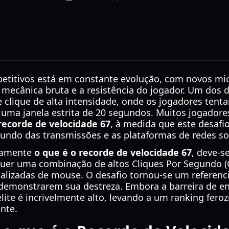
etitivos está em constante evolução, com novos mi
 mecânica bruta e a resistência do jogador. Um dos d
 clique de alta intensidade, onde os jogadores tent
e uma janela estrita de 20 segundos. Muitos jogadore
recorde de velocidade 67
, à medida que este desafio
ndo das transmissões e as plataformas de redes soc
iramente
o que é o recorde de velocidade 67
, deve-s
quer uma combinação de altos Cliques Por Segundo (C
ializadas de mouse. O desafio tornou-se um referenc
 demonstrarem sua destreza. Embora a barreira de ent
ite é incrivelmente alto, levando a um ranking fer
nte.