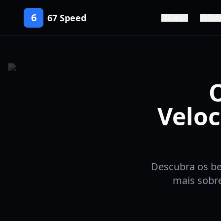
6
67 Speed
Guia
Test
O
Veloc
Descubra os be
mais sobre