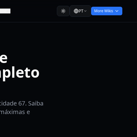
PT
eme
More Wikis
de
mpleto
idade 67. Saiba
s máximas e