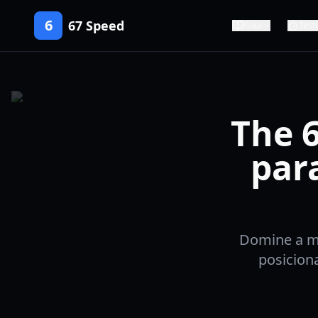
6
67 Speed
Guia
Test
The 6
par
Domine a me
posicion