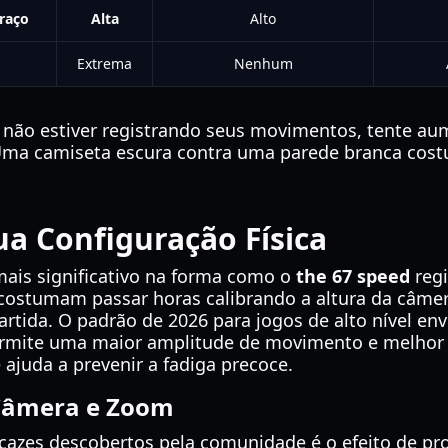
raço
Alta
Alto
Extrema
Nenhum
 não estiver registrando seus movimentos, tente aum
Uma camiseta escura contra uma parede branca cost
a Configuração Física
mais significativo na forma como o
the 67 speed
regi
 costumam passar horas calibrando a altura da câmer
tida. O padrão de 2026 para jogos de alto nível envo
permite uma maior amplitude de movimento e melho
ajuda a prevenir a fadiga precoce.
Câmera e Zoom
cazes descobertos pela comunidade é o efeito de p