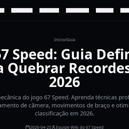
e
Recorde
Acesso
Correção
Social
M
Início
/
Guia
7 Speed: Guia Defi
a Quebrar Recorde
2026
cânica do jogo 67 Speed. Aprenda técnicas prof
amento de câmera, movimentos de braço e otim
classificação em 2026.
2026-04-25
Equipe Wiki do 67 Speed