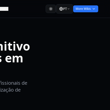
PT
eme
More Wikis
nitivo
s em
issionais de
ização de