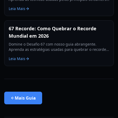
para quebrar o recorde de 560 e dominar as tabelas de
Leia Mais
classificação.
67 Recorde: Como Quebrar o Recorde
Mundial em 2026
Domine o Desafio 67 com nosso guia abrangente.
Aprenda as estratégias usadas para quebrar o recorde
de 67, dicas de hardware e treinos para 2026.
Leia Mais
Mais
Guia