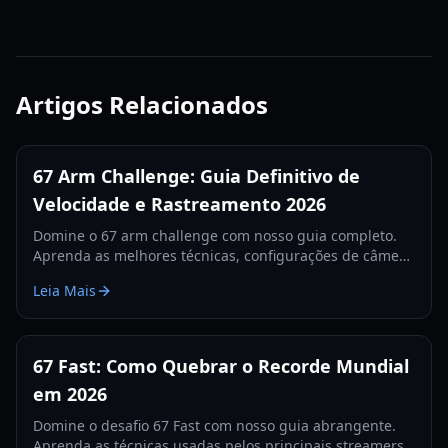
Artigos Relacionados
67 Arm Challenge: Guia Definitivo de
Velocidade e Rastreamento 2026
Domine o 67 arm challenge com nosso guia completo.
Aprenda as melhores técnicas, configurações de câmera
e segredos de rastreamento para quebrar o recorde
Leia Mais
mundial em 2026.
67 Fast: Como Quebrar o Recorde Mundial
em 2026
Domine o desafio 67 Fast com nosso guia abrangente.
Aprenda as técnicas usadas pelos principais streamers