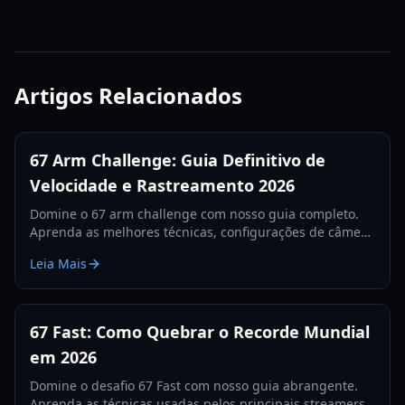
Artigos Relacionados
67 Arm Challenge: Guia Definitivo de
Velocidade e Rastreamento 2026
Domine o 67 arm challenge com nosso guia completo.
Aprenda as melhores técnicas, configurações de câmera
e segredos de rastreamento para quebrar o recorde
Leia Mais
mundial em 2026.
67 Fast: Como Quebrar o Recorde Mundial
em 2026
Domine o desafio 67 Fast com nosso guia abrangente.
Aprenda as técnicas usadas pelos principais streamers