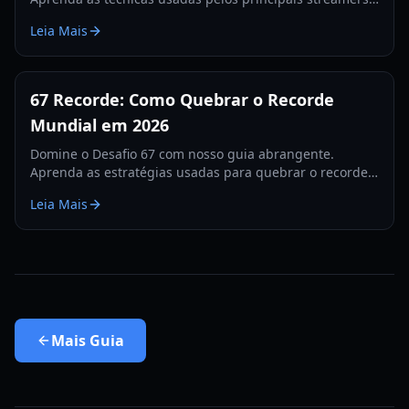
para quebrar o recorde de 560 e dominar as tabelas de
Leia Mais
classificação.
67 Recorde: Como Quebrar o Recorde
Mundial em 2026
Domine o Desafio 67 com nosso guia abrangente.
Aprenda as estratégias usadas para quebrar o recorde
de 67, dicas de hardware e treinos para 2026.
Leia Mais
Mais
Guia