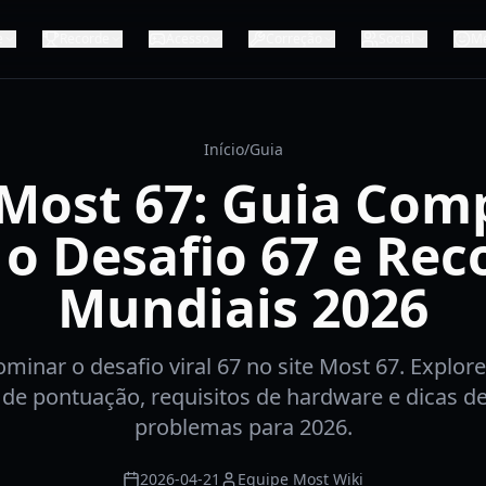
e
Recorde
Acesso
Correção
Social
M
Início
/
Guia
 Most 67: Guia Com
 o Desafio 67 e Rec
Mundiais 2026
minar o desafio viral 67 no site Most 67. Explor
 de pontuação, requisitos de hardware e dicas d
problemas para 2026.
2026-04-21
Equipe Most Wiki