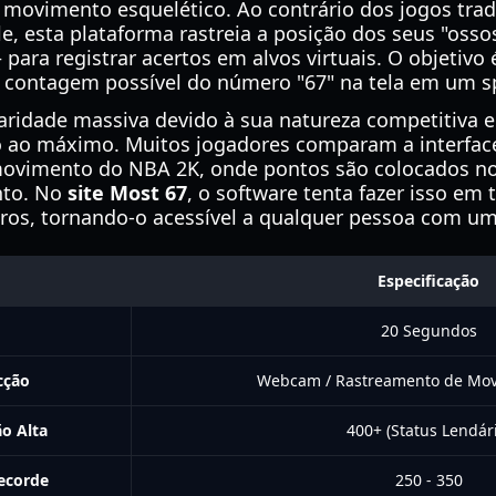
 movimento esquelético. Ao contrário dos jogos tra
, esta plataforma rastreia a posição dos seus "oss
ara registrar acertos em alvos virtuais. O objetivo
r contagem possível do número "67" na tela em um s
ridade massiva devido à sua natureza competitiva e
 ao máximo. Muitos jogadores comparam a interface 
movimento do NBA 2K, onde pontos são colocados n
nto. No
site Most 67
, o software tenta fazer isso em
caros, tornando-o acessível a qualquer pessoa com 
Especificação
20 Segundos
cção
Webcam / Rastreamento de Mov
o Alta
400+ (Status Lendári
ecorde
250 - 350