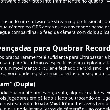
oftware disser "step into frame" (entre no quadro), 
er usando um software de streaming profissional co
" sua câmera no OBS antes que o navegador possa ace
gue compartilhar o feed da câmera com dois aplica
Avançadas para Quebrar Recor
s braços raramente é suficiente para ultrapassar a b
 usam padrões rítmicos específicos para explorar a t
em um movimento circular e fechado de "ciclismo", 
xo, você pode registrar mais acertos por segundo co
eam" (Dupla)
radicionalmente um esforço solo, alguns criadores e
dois jogadores em pé lado a lado ou trocando de lug
de rastreamento do
site Most 67
muitas vezes tem dif
os, o que pode levar a "erros de câmera" ou ao conge