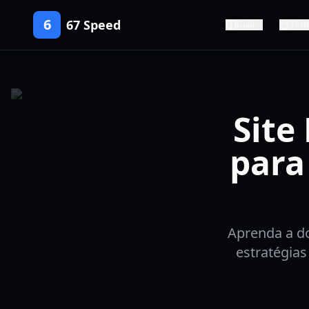
6
67 Speed
Guia
Test
Site
para
Aprenda a do
estratégias