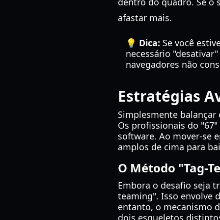
dentro do quadro. Se o s
afastar mais.
💡 Dica:
Se você estiv
necessário "desativar
navegadores não conse
Estratégias 
Simplesmente balançar o
Os profissionais do "67"
software. Ao mover-se 
amplos de cima para bai
O Método "Tag-T
Embora o desafio seja t
teaming". Isso envolve 
entanto, o mecanismo 
dois esqueletos distint