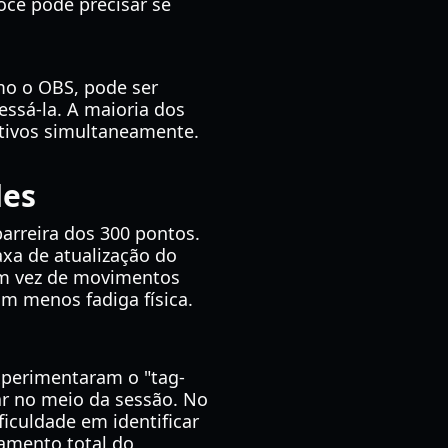
você pode precisar se
mo o OBS, pode ser
ssá-la. A maioria dos
tivos simultaneamente.
des
arreira dos 300 pontos.
axa de atualização do
em vez de movimentos
m menos fadiga física.
xperimentaram o "tag-
ar no meio da sessão. No
iculdade em identificar
lamento total do