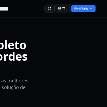
PT
eme
More Wikis
pleto
ordes
e as melhores
e solução de