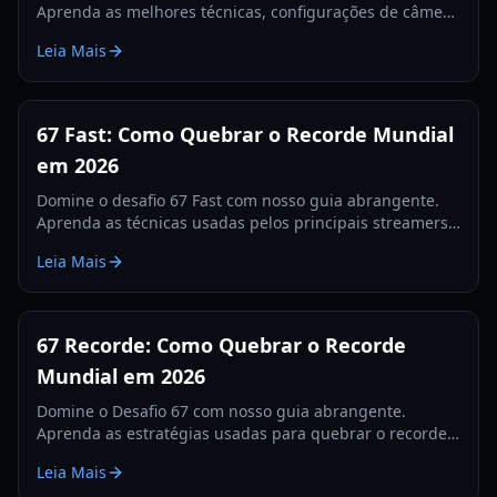
Aprenda as melhores técnicas, configurações de câmera
e segredos de rastreamento para quebrar o recorde
Leia Mais
mundial em 2026.
67 Fast: Como Quebrar o Recorde Mundial
em 2026
Domine o desafio 67 Fast com nosso guia abrangente.
Aprenda as técnicas usadas pelos principais streamers
para quebrar o recorde de 560 e dominar as tabelas de
Leia Mais
classificação.
67 Recorde: Como Quebrar o Recorde
Mundial em 2026
Domine o Desafio 67 com nosso guia abrangente.
Aprenda as estratégias usadas para quebrar o recorde
de 67, dicas de hardware e treinos para 2026.
Leia Mais