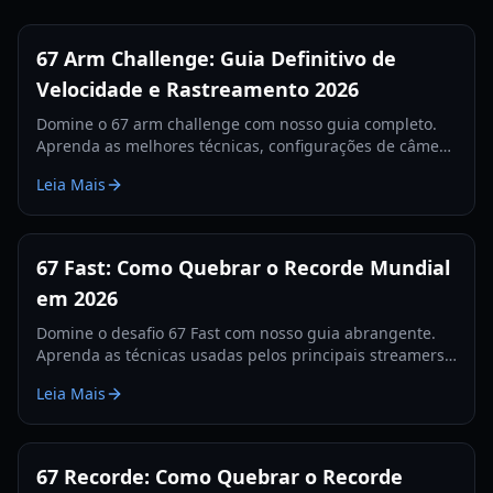
67 Arm Challenge: Guia Definitivo de
Velocidade e Rastreamento 2026
Domine o 67 arm challenge com nosso guia completo.
Aprenda as melhores técnicas, configurações de câmera
e segredos de rastreamento para quebrar o recorde
Leia Mais
mundial em 2026.
67 Fast: Como Quebrar o Recorde Mundial
em 2026
Domine o desafio 67 Fast com nosso guia abrangente.
Aprenda as técnicas usadas pelos principais streamers
para quebrar o recorde de 560 e dominar as tabelas de
Leia Mais
classificação.
67 Recorde: Como Quebrar o Recorde