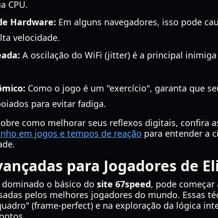
ua CPU.
 de Hardware:
Em alguns navegadores, isso pode ca
lta velocidade.
ada:
A oscilação do WiFi (jitter) é a principal inimi
ômico:
Como o jogo é um "exercício", garanta que s
iados para evitar fadiga.
obre como melhorar seus reflexos digitais, confira 
nho em jogos e tempos de reação
para entender a ci
ade.
vançadas para Jogadores de El
a dominado o básico do
site 67speed
, pode começar
usadas pelos melhores jogadores do mundo. Essas t
quadro" (frame-perfect) e na exploração da lógica int
ontos.