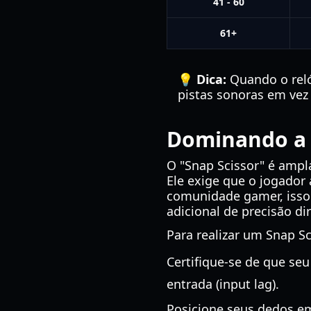
41 - 60
61+
💡 Dica:
Quando o reló
pistas sonoras em vez
Dominando a T
O "Snap Scissor" é amp
Ele exige que o jogador 
comunidade gamer, isso
adicional de precisão dir
Para realizar um Snap Sc
Certifique-se de que seu
entrada (input lag).
Posicione seus dedos e