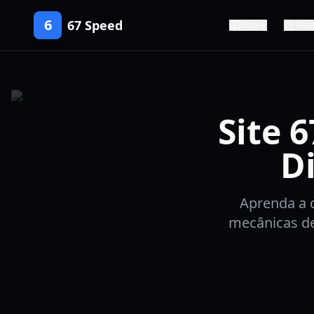
6
67 Speed
Guia
Test
Site 
D
Aprenda a 
mecânicas de