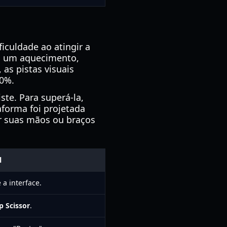
iculdade ao atingir a
o um aquecimento,
 as pistas visuais
40%.
ste. Para superá-la,
forma foi projetada
ir suas mãos ou braços
l
 a interface.
p Scissor
.