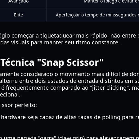
Avançado
Manter o fôlego e evitar e
Elite
Aperfeiçoar o tempo de milissegundos e 
gio começar a tiquetaquear mais rápido, não entre
 das visuais para manter seu ritmo constante.
écnica "Snap Scissor"
lamente considerado o movimento mais difícil de d
alterne entre dois estados de entrada distintos em 
 é frequentemente comparado ao "jitter clicking",
ecional.
issor perfeito:
 hardware seja capaz de altas taxas de polling para r
m uma pegada "garra" (claw grip) para alavancagem