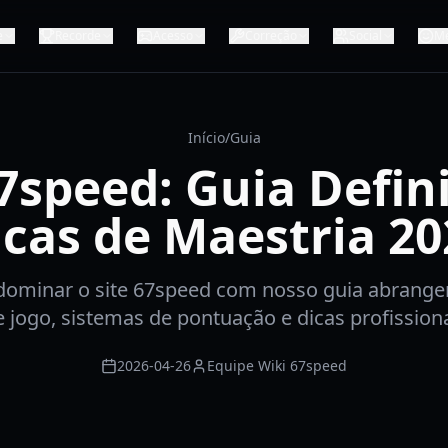
e
Recorde
Acesso
Correção
Social
M
Início
/
Guia
67speed: Guia Defini
icas de Maestria 20
dominar o site 67speed com nosso guia abrangen
 jogo, sistemas de pontuação e dicas profissiona
2026-04-26
Equipe Wiki 67speed