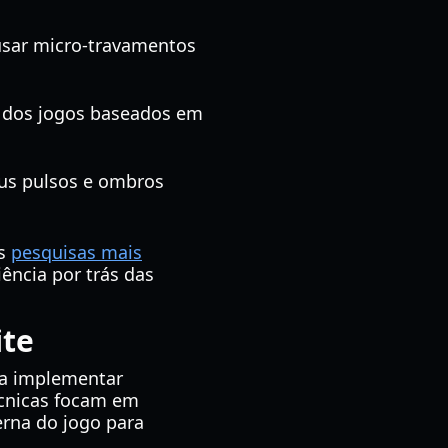
usar micro-travamentos
ga dos jogos baseados em
eus pulsos e ombros
as
pesquisas mais
ência por trás das
ite
 a implementar
écnicas focam em
erna do jogo para