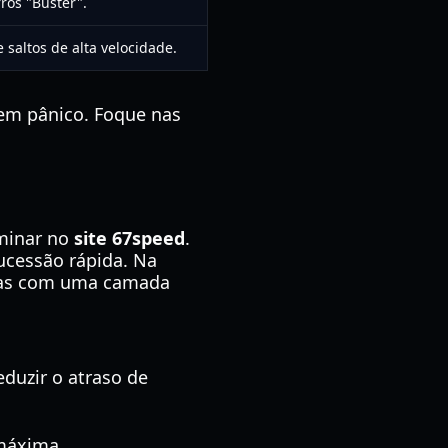
rros "Buster".
saltos de alta velocidade.
 em pânico. Foque nas
ominar no
site 67speed
.
sucessão rápida. Na
 mas com uma camada
eduzir o atraso de
 máxima.