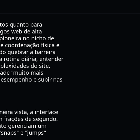
tos quanto para
gos web de alta
pioneira no nicho de
e coordenação física e
do quebrar a barreira
rotina diária, entender
plexidades do site,
ldade "muito mais
u desempenho e subir nas
ira vista, a interface
m frações de segundo.
nto gerenciam um
 "snaps" e "jumps"