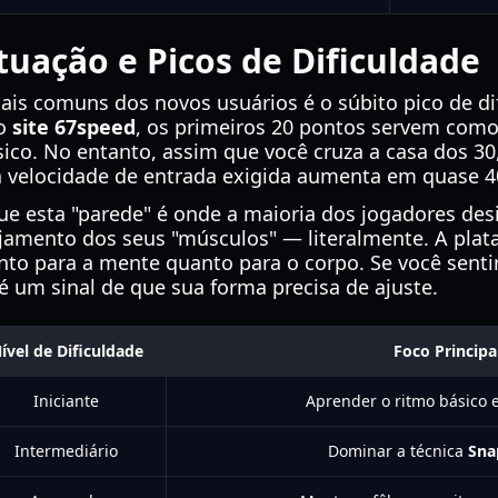
tuação e Picos de Dificuldade
s comuns dos novos usuários é o súbito pico de dif
No
site 67speed
, os primeiros 20 pontos servem com
ico. No entanto, assim que você cruza a casa dos 30,
a velocidade de entrada exigida aumenta em quase 
e esta "parede" é onde a maioria dos jogadores desi
jamento dos seus "músculos" — literalmente. A plata
anto para a mente quanto para o corpo. Se você sent
 um sinal de que sua forma precisa de ajuste.
ível de Dificuldade
Foco Principa
Iniciante
Aprender o ritmo básico e
Intermediário
Dominar a técnica
Sna