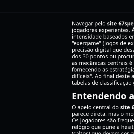
Navegar pelo
site 67sp
jogadores experientes.
intensidade baseados em
"exergame" (jogos de ex
precisão digital que des
dos 30 pontos ou procur
as mecânicas centrais é 
fornecendo as estratégia
difíceis". Ao final dest
tabelas de classificação 
Entendendo a
O apelo central do
site
parece direta, mas o mo
Os jogadores são freq
relógio que pune a hesit
(saltos) que devem ser 