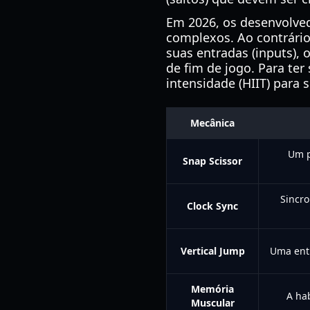
Em 2026, os desenvolve
complexos. Ao contrário 
suas entradas (inputs),
de fim de jogo. Para ter
intensidade (HIIT) para s
Mecânica
Um p
Snap Scissor
Sincro
Clock Sync
Vertical Jump
Uma entr
Memória
A hab
Muscular