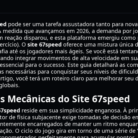
eed
pode ser uma tarefa assustadora tanto para nova
 À medida que avançamos em 2026, a demanda por jo
 reação disparou, e esta plataforma emergiu como 
ercício). O
site 67speed
oferece uma mistura única d
afia até os jogadores mais ágeis. Se você está tentan
ando integrar movimentos de alta velocidade em sua 
essencial para o sucesso. Este guia detalhará as com
s necessárias para conquistar seus níveis de dificu
e artigo, você terá um roteiro claro para melhorar se
globais.
s Mecânicas do Site 67speed
 67speed
reside em sua simplicidade enganosa. À prime
tor de física subjacente exige tomadas de decisão e
uentemente encarregados de manter um ritmo enqua
ação. O ciclo do jogo gira em torno de uma série de
cronometrados perfeitamente para acumular pontos.