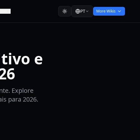
PT
eme
More Wikis
tivo e
26
te. Explore
is para 2026.