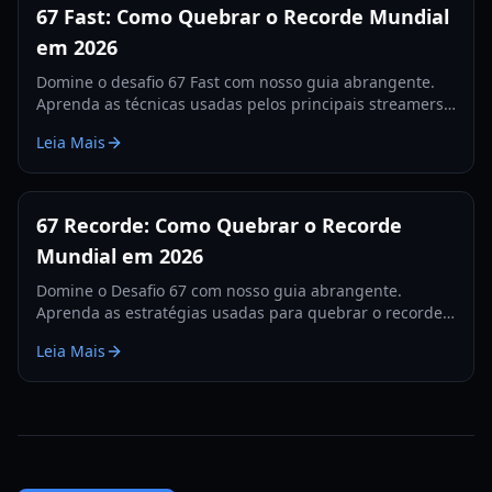
67 Fast: Como Quebrar o Recorde Mundial
em 2026
Domine o desafio 67 Fast com nosso guia abrangente.
Aprenda as técnicas usadas pelos principais streamers
para quebrar o recorde de 560 e dominar as tabelas de
Leia Mais
classificação.
67 Recorde: Como Quebrar o Recorde
Mundial em 2026
Domine o Desafio 67 com nosso guia abrangente.
Aprenda as estratégias usadas para quebrar o recorde
de 67, dicas de hardware e treinos para 2026.
Leia Mais