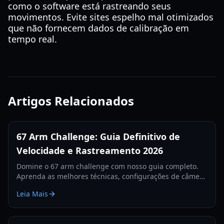
como o software está rastreando seus
movimentos. Evite sites espelho mal otimizados
que não fornecem dados de calibração em
tempo real.
Artigos Relacionados
67 Arm Challenge: Guia Definitivo de
Velocidade e Rastreamento 2026
Domine o 67 arm challenge com nosso guia completo.
Aprenda as melhores técnicas, configurações de câmera
e segredos de rastreamento para quebrar o recorde
Leia Mais
mundial em 2026.