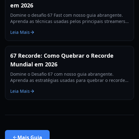
em 2026
Domine o desafio 67 Fast com nosso guia abrangente.
Aprenda as técnicas usadas pelos principais streamers
para quebrar o recorde de 560 e dominar as tabelas de
Leia Mais
classificação.
67 Recorde: Como Quebrar o Recorde
Mundial em 2026
Domine o Desafio 67 com nosso guia abrangente.
Aprenda as estratégias usadas para quebrar o recorde
de 67, dicas de hardware e treinos para 2026.
Leia Mais
Mais
Guia