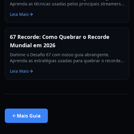
Aprenda as técnicas usadas pelos principais streamers
para quebrar o recorde de 560 e dominar as tabelas de
Leia Mais
classificação.
67 Recorde: Como Quebrar o Recorde
Mundial em 2026
Domine o Desafio 67 com nosso guia abrangente.
Aprenda as estratégias usadas para quebrar o recorde
de 67, dicas de hardware e treinos para 2026.
Leia Mais
Mais
Guia