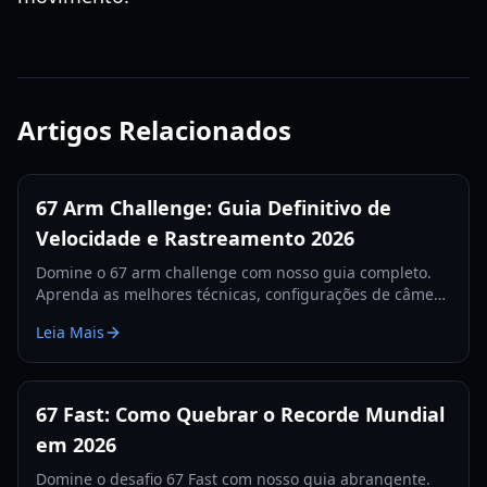
Artigos Relacionados
67 Arm Challenge: Guia Definitivo de
Velocidade e Rastreamento 2026
Domine o 67 arm challenge com nosso guia completo.
Aprenda as melhores técnicas, configurações de câmera
e segredos de rastreamento para quebrar o recorde
Leia Mais
mundial em 2026.
67 Fast: Como Quebrar o Recorde Mundial
em 2026
Domine o desafio 67 Fast com nosso guia abrangente.