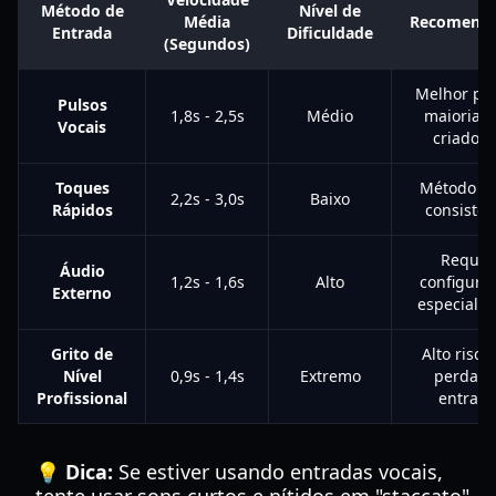
Método de
Nível de
Média
Recomend
Entrada
Dificuldade
(Segundos)
Melhor pa
Pulsos
1,8s - 2,5s
Médio
maioria d
Vocais
criadore
Toques
Método m
2,2s - 3,0s
Baixo
Rápidos
consisten
Requer
Áudio
1,2s - 1,6s
Alto
configura
Externo
especializ
Grito de
Alto risco
Nível
0,9s - 1,4s
Extremo
perda d
Profissional
entrad
💡 Dica:
Se estiver usando entradas vocais,