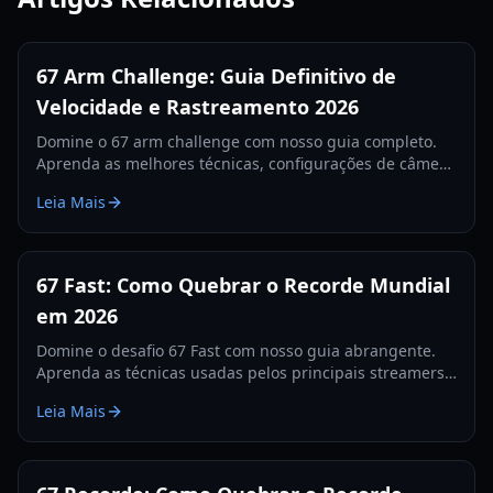
67 Arm Challenge: Guia Definitivo de
Velocidade e Rastreamento 2026
Domine o 67 arm challenge com nosso guia completo.
Aprenda as melhores técnicas, configurações de câmera
e segredos de rastreamento para quebrar o recorde
Leia Mais
mundial em 2026.
67 Fast: Como Quebrar o Recorde Mundial
em 2026
Domine o desafio 67 Fast com nosso guia abrangente.
Aprenda as técnicas usadas pelos principais streamers
para quebrar o recorde de 560 e dominar as tabelas de
Leia Mais
classificação.