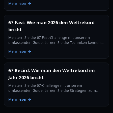
Mehr lesen
2026 den Weltrekord zu brechen.
67 Fast: Wie man 2026 den Weltrekord
bricht
Meistern Sie die 67 Fast-Challenge mit unserem
umfassenden Guide. Lernen Sie die Techniken kennen,
mit denen Top-Streamer den 560er-Rekord brachen und
Mehr lesen
die Bestenlisten dominieren.
67 Recird: Wie man den Weltrekord im
Jahr 2026 bricht
Meistern Sie die 67-Challenge mit unserem
umfassenden Guide. Lernen Sie die Strategien zum
Brechen des 67-Rekords, Hardware-Tipps und
Mehr lesen
Trainingsübungen für 2026.