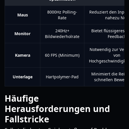
8000Hz Polling-
Reduziert den Input
Maus
Rate
nahezu Null
240Hz+
Bietet flüssigeres v
Monitor
Bildwiederholrate
Feedback
Notwendig zur Verif
Kamera
60 FPS (Minimum)
von
Hochgeschwindigkei
Minimiert die Reib
Unterlage
Hartpolymer-Pad
schnellen Beweg
Häufige
Herausforderungen und
Fallstricke