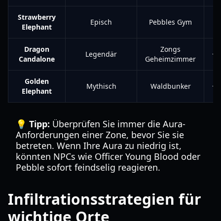
Strawberry
Episch
Pebbles Gym
+
Elephant
Dragon
Zongs
Legendär
+1
Candalone
Geheimzimmer
Golden
Mythisch
Waldbunker
+5
Elephant
💡 Tipp:
Überprüfen Sie immer die Aura-
Anforderungen einer Zone, bevor Sie sie
betreten. Wenn Ihre Aura zu niedrig ist,
könnten NPCs wie Officer Young Blood oder
Pebble sofort feindselig reagieren.
Infiltrationsstrategien für
wichtige Orte