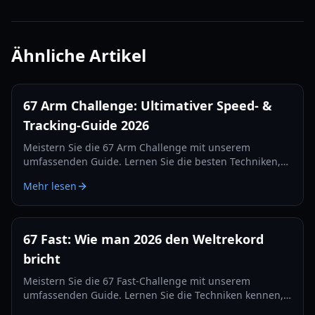
Ähnliche Artikel
67 Arm Challenge: Ultimativer Speed- &
Tracking-Guide 2026
Meistern Sie die 67 Arm Challenge mit unserem
umfassenden Guide. Lernen Sie die besten Techniken,
Kamera-Setups und Tracking-Geheimnisse kennen, um
Mehr lesen
2026 den Weltrekord zu brechen.
67 Fast: Wie man 2026 den Weltrekord
bricht
Meistern Sie die 67 Fast-Challenge mit unserem
umfassenden Guide. Lernen Sie die Techniken kennen,
mit denen Top-Streamer den 560er-Rekord brachen und