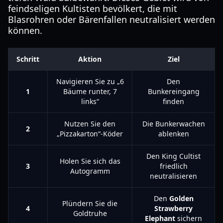
feindseligen Kultisten bevölkert, die mit
Blasrohren oder Bärenfallen neutralisiert werden
können.
Schritt
Aktion
Ziel
Navigieren Sie zu „6
Den
1
Bäume runter, 7
Bunkereingang
links“
finden
Nutzen Sie den
Die Bunkerwachen
2
„Pizzakarton“-Köder
ablenken
Den King Cultist
Holen Sie sich das
3
friedlich
Autogramm
neutralisieren
Den
Golden
Plündern Sie die
4
Strawberry
Goldtruhe
Elephant
sichern