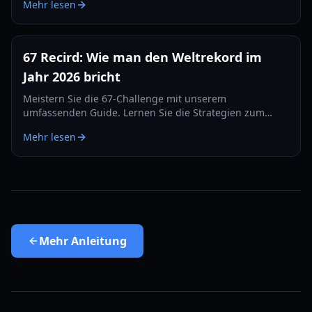
Mehr lesen
die Bestenlisten dominieren.
67 Recird: Wie man den Weltrekord im
Jahr 2026 bricht
Meistern Sie die 67-Challenge mit unserem
umfassenden Guide. Lernen Sie die Strategien zum
Brechen des 67-Rekords, Hardware-Tipps und
Mehr lesen
Trainingsübungen für 2026.
Mehr
Anleitung