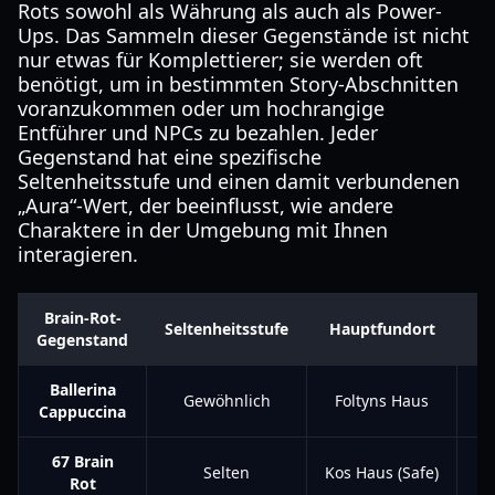
Rots sowohl als Währung als auch als Power-
Ups. Das Sammeln dieser Gegenstände ist nicht
nur etwas für Komplettierer; sie werden oft
benötigt, um in bestimmten Story-Abschnitten
voranzukommen oder um hochrangige
Entführer und NPCs zu bezahlen. Jeder
Gegenstand hat eine spezifische
Seltenheitsstufe und einen damit verbundenen
„Aura“-Wert, der beeinflusst, wie andere
Charaktere in der Umgebung mit Ihnen
interagieren.
Brain-Rot-
A
Seltenheitsstufe
Hauptfundort
Gegenstand
Bo
Ballerina
Gewöhnlich
Foltyns Haus
+
Cappuccina
67 Brain
Selten
Kos Haus (Safe)
+
Rot