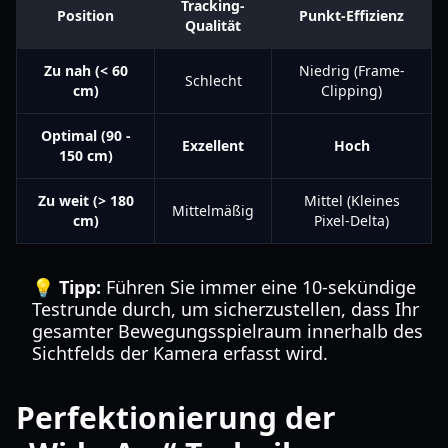
Tracking-
Position
Punkt-Effizienz
Qualität
Zu nah (< 60
Niedrig (Frame-
Schlecht
cm)
Clipping)
Optimal (90 -
Exzellent
Hoch
150 cm)
Zu weit (> 180
Mittel (Kleines
Mittelmäßig
cm)
Pixel-Delta)
💡 Tipp:
Führen Sie immer eine 10-sekündige
Testrunde durch, um sicherzustellen, dass Ihr
gesamter Bewegungsspielraum innerhalb des
Sichtfelds der Kamera erfasst wird.
Perfektionierung der