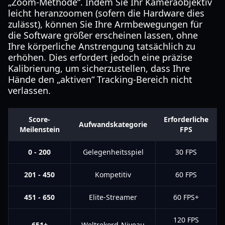
„Zoom-Methode“. Indem Sie Ihr Kameraobjektiv
leicht heranzoomen (sofern die Hardware dies
zulässt), können Sie Ihre Armbewegungen für
die Software größer erscheinen lassen, ohne
Ihre körperliche Anstrengung tatsächlich zu
erhöhen. Dies erfordert jedoch eine präzise
Kalibrierung, um sicherzustellen, dass Ihre
Hände den „aktiven“ Tracking-Bereich nicht
verlassen.
Score-
Erforderliche
Aufwandskategorie
Meilenstein
FPS
0 - 200
Gelegenheitsspiel
30 FPS
201 - 450
Kompetitiv
60 FPS
451 - 650
Elite-Streamer
60 FPS+
120 FPS
651+
Weltrekord-Niveau