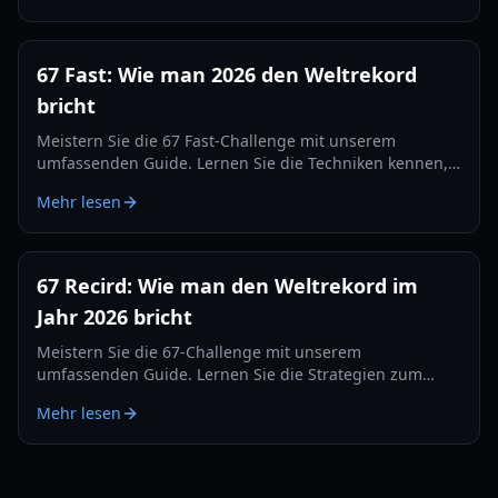
67 Fast: Wie man 2026 den Weltrekord
bricht
Meistern Sie die 67 Fast-Challenge mit unserem
umfassenden Guide. Lernen Sie die Techniken kennen,
mit denen Top-Streamer den 560er-Rekord brachen und
Mehr lesen
die Bestenlisten dominieren.
67 Recird: Wie man den Weltrekord im
Jahr 2026 bricht
Meistern Sie die 67-Challenge mit unserem
umfassenden Guide. Lernen Sie die Strategien zum
Brechen des 67-Rekords, Hardware-Tipps und
Mehr lesen
Trainingsübungen für 2026.