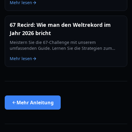
Mehr lesen
die Bestenlisten dominieren.
67 Recird: Wie man den Weltrekord im
Jahr 2026 bricht
Meistern Sie die 67-Challenge mit unserem
umfassenden Guide. Lernen Sie die Strategien zum
Brechen des 67-Rekords, Hardware-Tipps und
Mehr lesen
Trainingsübungen für 2026.
Mehr
Anleitung