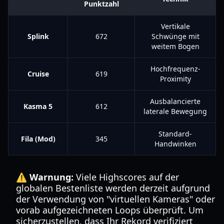
Punktzahl
Vertikale
Splink
672
Schwünge mit
weitem Bogen
Hochfrequenz-
Cruise
619
Proximity
Ausbalancierte
Kasma 5
612
laterale Bewegung
Standard-
Fila (Mod)
345
Handwinken
⚠️ Warnung:
Viele Highscores auf der
globalen Bestenliste werden derzeit aufgrund
der Verwendung von "virtuellen Kameras" oder
vorab aufgezeichneten Loops überprüft. Um
sicherzustellen, dass Ihr Rekord verifiziert