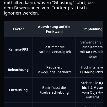
mithalten kann, was zu "Ghosting" führt, bei
dem Bewegungen vom Tracker praktisch
ignoriert werden.
Auswirkung auf die
Faktor
Empfehlung
Punktzahl
Verwenden Sie
Bestimmt die
eine Kamera
Kamera-FPS
Tracking-Genauigkeit
mit
60 FPS
oder
höher
Reduziert
Hochintensive
Beleuchtung
Bewegungsunschärfe
LED-Ringlichter
Stehen Sie
0,6
Beeinflusst die
bis 1,2 Meter
Entfernung
Pixelverschiebung
vom Objektiv
entfernt