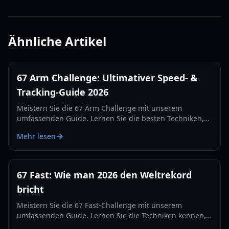
Ähnliche Artikel
67 Arm Challenge: Ultimativer Speed- &
Tracking-Guide 2026
Meistern Sie die 67 Arm Challenge mit unserem
umfassenden Guide. Lernen Sie die besten Techniken,
Kamera-Setups und Tracking-Geheimnisse kennen, um
Mehr lesen
2026 den Weltrekord zu brechen.
67 Fast: Wie man 2026 den Weltrekord
bricht
Meistern Sie die 67 Fast-Challenge mit unserem
umfassenden Guide. Lernen Sie die Techniken kennen,
mit denen Top-Streamer den 560er-Rekord brachen und