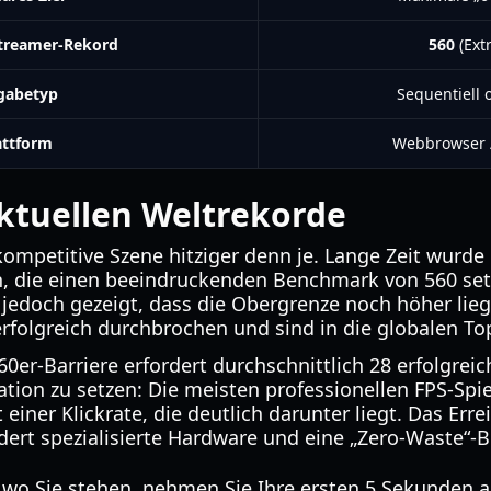
Streamer-Rekord
560
(Extr
gabetyp
Sequentiell o
attform
Webbrowser 
ktuellen Weltrekorde
 kompetitive Szene hitziger denn je. Lange Zeit wurd
n, die einen beeindruckenden Benchmark von 560 set
 jedoch gezeigt, dass die Obergrenze noch höher lie
rfolgreich durchbrochen und sind in die globalen To
0er-Barriere erfordert durchschnittlich 28 erfolgrei
ation zu setzen: Die meisten professionellen FPS-Spi
iner Klickrate, die deutlich darunter liegt. Das Err
dert spezialisierte Hardware und eine „Zero-Waste“-
wo Sie stehen, nehmen Sie Ihre ersten 5 Sekunden au