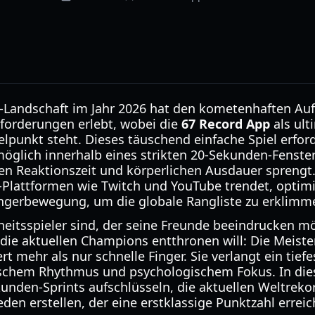
-Landschaft im Jahr 2026 hat den kometenhaften Auf
forderungen erlebt, wobei die
67 Record App
als ult
elpunkt steht. Dieses täuschend einfache Spiel erfor
 möglich innerhalb eines strikten 20-Sekunden-Fenste
n Reaktionszeit und körperlichen Ausdauer sprengt
-Plattformen wie Twitch und YouTube trendet, optimi
ngerbewegung, um die globale Rangliste zu erklimm
heitsspieler sind, der seine Freunde beeindrucken m
 die aktuellen Champions entthronen will: Die Meister
t mehr als nur schnelle Finger. Sie verlangt ein tief
schem Rhythmus und psychologischem Fokus. In die
unden-Sprints aufschlüsseln, die aktuellen Weltreko
eden erstellen, der eine erstklassige Punktzahl erre