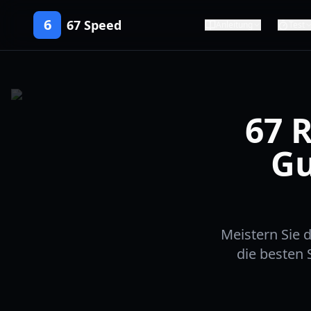
6
67 Speed
Anleitung
Test
67 
Gu
Meistern Sie 
die besten