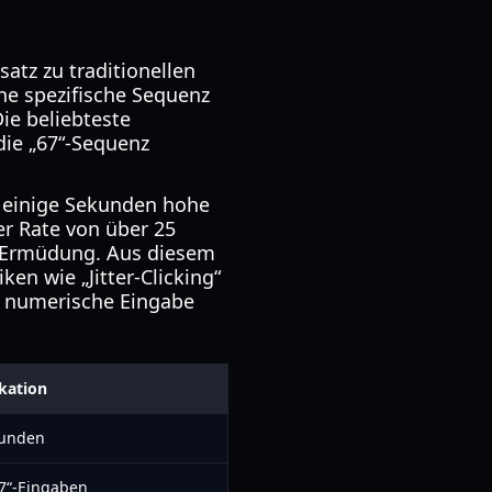
atz zu traditionellen
ne spezifische Sequenz
Die beliebteste
die „67“-Sequenz
r einige Sekunden hohe
er Rate von über 25
r Ermüdung. Aus diesem
en wie „Jitter-Clicking“
che numerische Eingabe
ikation
kunden
7“-Eingaben