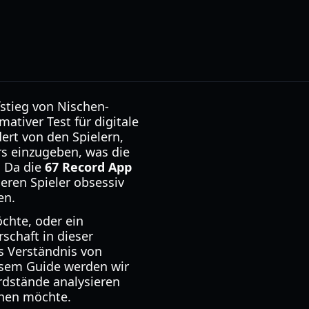
stieg von Nischen-
imativer Test für digitale
dert von den Spielern,
rs einzugeben, was die
. Da die
67 Record App
eren Spieler obsessiv
en.
öchte, oder ein
schaft in dieser
es Verständnis von
sem Guide werden wir
rdstände analysieren
ichen möchte.