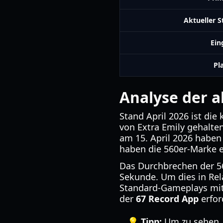
Aktueller 
Ein
Pl
Analyse der a
Stand April 2026 ist die
von Extra Emily gehalte
am 15. April 2026 haben
haben die 560er-Marke e
Das Durchbrechen der 56
Sekunde. Um dies in Rel
Standard-Gameplays mit e
der
67 Record App
erfor
💡 Tipp:
Um zu sehen, 