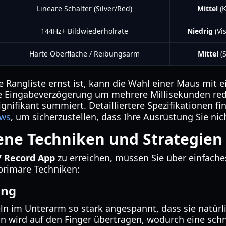
Lineare Schalter (Silver/Red)
Mittel
(K
144Hz+ Bildwiederholrate
Niedrig
(Vi
Harte Oberfläche / Reibungsarm
Mittel
(S
e Rangliste ernst ist, kann die Wahl einer Maus mit 
e Eingabeverzögerung um mehrere Millisekunden red
nifikant summiert. Detailliertere Spezifikationen fi
ews
, um sicherzustellen, dass Ihre Ausrüstung Sie ni
ene Techniken und Strategien
7 Record App
zu erreichen, müssen Sie über einfach
 primäre Techniken:
ing
n im Unterarm so stark angespannt, dass sie natürli
on wird auf den Finger übertragen, wodurch eine sch