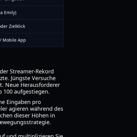
a Emily)
der Zielklick
/ Mobile App
e der Streamer-Rekord
zte. Jüngste Versuche
gt. Neue Herausforderer
p 100 aufgestiegen.
che Eingaben pro
eler agieren während des
eichen dieser Höhen in
Bewegungsstrategie.
f und multiplizieren Sie