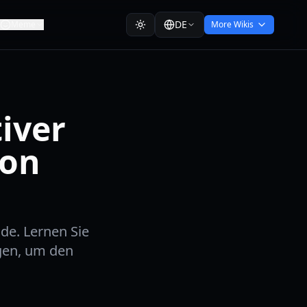
DE
Meme
More Wikis
iver
von
6
de. Lernen Sie
gen, um den