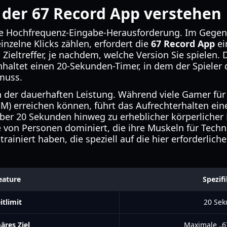
 der 67 Record App verstehen
ine Hochfrequenz-Eingabe-Herausforderung. Im Gegens
einzelne Klicks zählen, erfordert die
67 Record App
ei
Zieltreffer, je nachdem, welche Version Sie spielen. 
nhaltet einen 20-Sekunden-Timer, in dem der Spieler 
 muss.
 in der dauerhaften Leistung. Während viele Gamer fü
M) erreichen können, führt das Aufrechterhalten ein
ber 20 Sekunden hinweg zu erheblicher körperliche
 von Personen dominiert, die ihre Muskeln für Technik
 trainiert haben, die speziell auf die hier erforderli
eature
Spezif
itlimit
20 Se
äres Ziel
Maximale „6