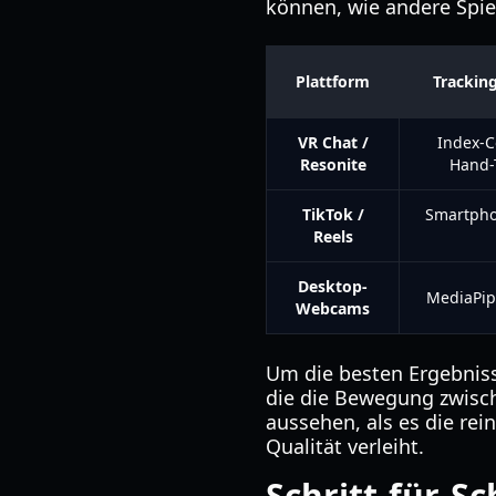
können, wie andere Spie
Plattform
Trackin
VR Chat /
Index-Co
Resonite
Hand-
TikTok /
Smartph
Reels
Desktop-
MediaPip
Webcams
Um die besten Ergebnisse
die die Bewegung zwisch
aussehen, als es die re
Qualität verleiht.
Schritt-für-Sc