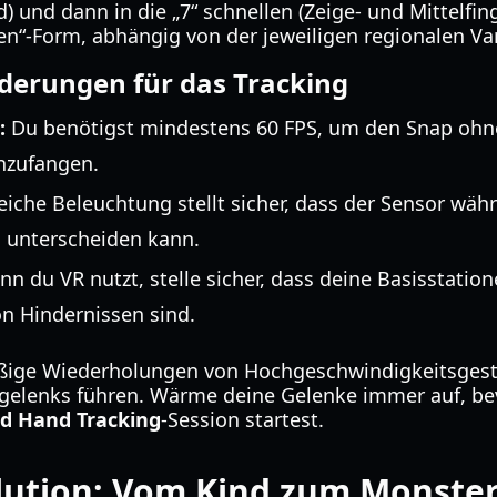
) und dann in die „7“ schnellen (Zeige- und Mittelfin
en“-Form, abhängig von der jeweiligen regionalen Var
derungen für das Tracking
:
Du benötigst mindestens 60 FPS, um den Snap ohne
nzufangen.
eiche Beleuchtung stellt sicher, dass der Sensor wä
 unterscheiden kann.
n du VR nutzt, stelle sicher, dass deine Basisstatio
on Hindernissen sind.
ge Wiederholungen von Hochgeschwindigkeitsgest
gelenks führen. Wärme deine Gelenke immer auf, be
d Hand Tracking
-Session startest.
olution: Vom Kind zum Monste