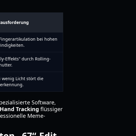
ausforderung
Fingerartikulation bei hohen
indigkeiten.
y-Effekts“ durch Rolling-
hutter.
 wenig Licht stört die
erkennung.
ezialisierte Software,
 Hand Tracking
flüssiger
ofessionelle Meme-
ten „67“-Edit