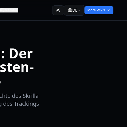
DE
Meme
More Wikis
: Der
sten-
6
hte des Skrilla
 des Trackings