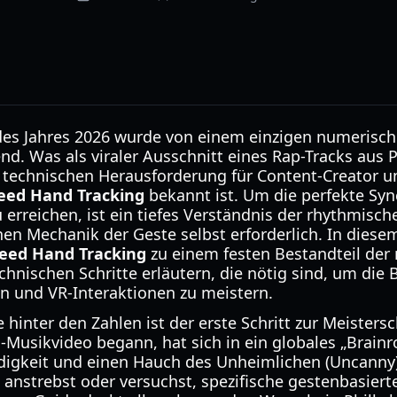
t des Jahres 2026 wurde von einem einzigen numeris
nd. Was als viraler Ausschnitt eines Rap-Tracks aus 
 technischen Herausforderung für Content-Creator u
eed Hand Tracking
bekannt ist. Um die perfekte Syn
rreichen, ist ein tiefes Verständnis der rhythmisc
n Mechanik der Geste selbst erforderlich. In diese
peed Hand Tracking
zu einem festen Bestandteil de
chnischen Schritte erläutern, die nötig sind, um die
 und VR-Interaktionen zu meistern.
 hinter den Zahlen ist der erste Schritt zur Meistersc
la-Musikvideo begann, hat sich in ein globales „Brai
digkeit und einen Hauch des Unheimlichen (Uncanny) 
t anstrebst oder versuchst, spezifische gestenbasiert