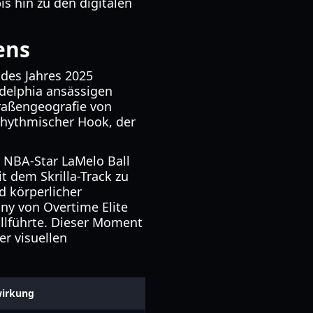
is hin zu den digitalen
ens
des Jahres 2025
adelphia ansässigen
traßengeografie von
 rhythmischer Hook, der
 NBA-Star LaMelo Ball
t dem Skrilla-Track zu
d körperlicher
nny von Overtime Elite
llführte. Dieser Moment
r visuellen
irkung