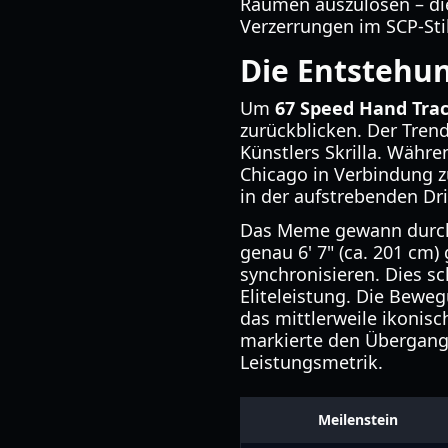
Räumen auszulösen – dies
Verzerrungen im SCP-Stil
Die Entstehu
Um
67 Speed Hand Tra
zurückblicken. Der Tren
Künstlers Skrilla. Währ
Chicago in Verbindung zu
in der aufstrebenden Dr
Das Meme gewann durch 
genau 6' 7" (ca. 201 cm)
synchronisieren. Dies sc
Eliteleistung. Die Beweg
das mittlerweile ikoni
markierte den Übergang 
Leistungsmetrik.
Meilenstein