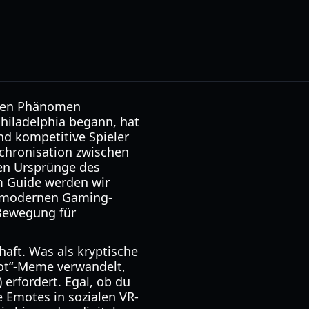
chen Phänomen
Philadelphia begann, hat
nd kompetitive Spieler
chronisation zwischen
hen Ursprünge des
m Guide werden wir
r modernen Gaming-
 Bewegung für
haft. Was als kryptische
nrot“-Meme verwandelt,
erfordert. Egal, ob du
e Emotes in sozialen VR-