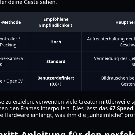
ler deine Geste sehen.
Empfohlene
g-Methode
Haupther
Empfindlichkeit
ntroller /
Aufrechterhaltung der 
Hoch
Tracking
Geschw
one-Kamera
Vermeidung des „Jell
Standard
KI
S
Benutzerdefiniert
Bildrauschen bei
e / OpenCV
(0.8+)
Gesten
 zu erzielen, verwenden viele Creator mittlerweile sp
en den Frames interpoliert. Dies lässt das
67 Speed
ine Hardware einfängt, was ihm die „unheimliche“ pr
hritt-Anleitung für den perfek