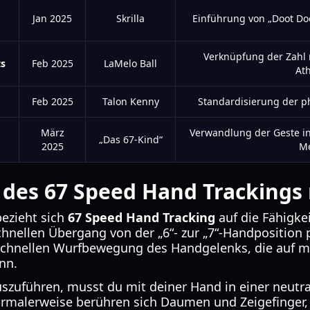
Jan 2025
Skrilla
Einführung von „Doot Doot
Verknüpfung der Zahl m
ts
Feb 2025
LaMelo Ball
Ath
Feb 2025
Talon Kenny
Standardisierung der p
März
Verwandlung der Geste in 
„Das 67-Kind“
2025
M
 des 67 Speed Hand Trackings
ezieht sich
67 Speed Hand Tracking
auf die Fähigke
hnellen Übergang von der „6“- zur „7“-Handposition p
 schnellen Wurfbewegung des Handgelenks, die auf 
nn.
zuführen, musst du mit deiner Hand in einer neutra
(normalerweise berühren sich Daumen und Zeigefinger,