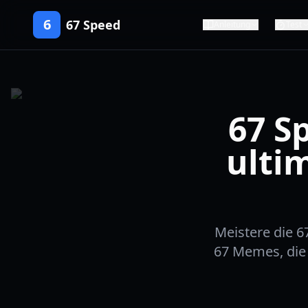
6
67 Speed
Anleitung
Test
67 S
ulti
Meistere die 6
67 Memes, die