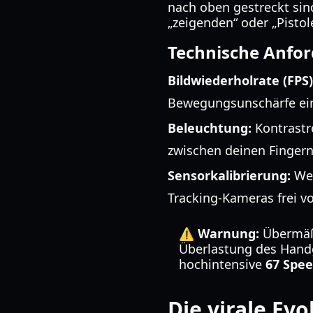
nach oben gestreckt sind
„zeigenden“ oder „Pistol
Technische Anfor
Bildwiederholrate (FPS)
Bewegungsunschärfe ei
Beleuchtung:
Kontrastr
zwischen deinen Fingern
Sensorkalibrierung:
Wen
Tracking-Kameras frei v
⚠️ Warnung:
Übermäßi
Überlastung des Hand
hochintensive
67 Spee
Die virale Ev