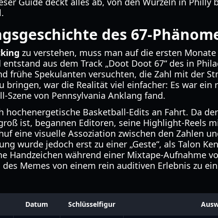
er Guide deckt alles ab, von den Wurzeln in Philly b
.
ngsgeschichte des 67-Phänom
cking
zu verstehen, muss man auf die ersten Monate 
d entstand aus dem Track „Doot Doot 67“ des in Phil
end frühe Spekulanten versuchten, die Zahl mit der S
 bringen, war die Realität viel einfacher: Es war ein
ill-Szene von Pennsylvania Anklang fand.
hochenergetische Basketball-Edits an Fahrt. Da der
 groß ist, begannen Editoren, seine Highlight-Reels mi
huf eine visuelle Assoziation zwischen den Zahlen un
ung wurde jedoch erst zu einer „Geste“, als Talon Ke
sche Handzeichen während einer Mixtape-Aufnahme vo
des Memes von einem rein auditiven Erlebnis zu eine
Datum
Schlüsselfigur
Ausw