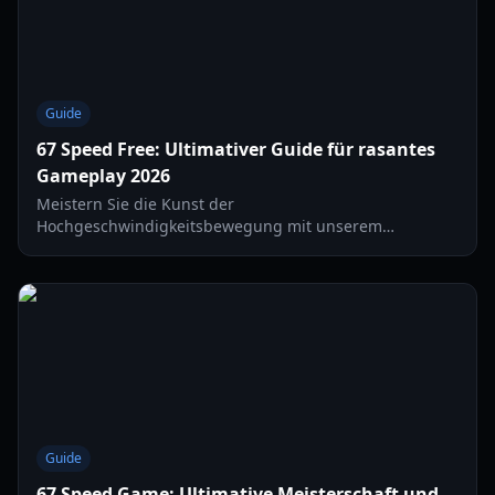
Guide
67 Speed Free: Ultimativer Guide für rasantes
Gameplay 2026
Meistern Sie die Kunst der
Hochgeschwindigkeitsbewegung mit unserem
umfassenden 67 Speed Free Guide. Erfahren Sie, wie Sie
maximale Heat freischalten, Ihre Charakter-Builds
optimieren und die Bestenlisten 2026 dominieren.
Guide
67 Speed Game: Ultimative Meisterschaft und